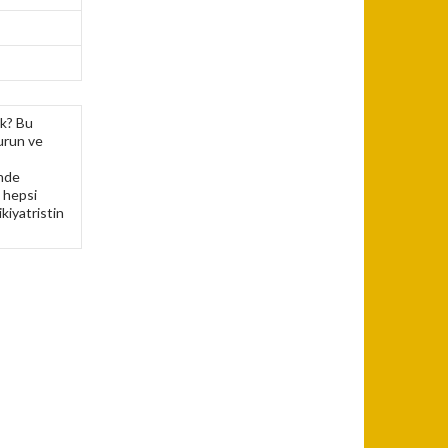
ek? Bu
turun ve
s
inde
a hepsi
ikiyatristin