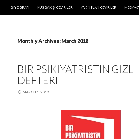
SKIP TO CONTENT
BIYOGRAFI
KUŞ BAKIŞI ÇEVIRILER
YAKIN PLAN ÇEVIRILER
MEDYAYA
Monthly Archives: March 2018
BIR PSIKIYATRISTIN GIZLI
DEFTERI
MARCH 1, 2018