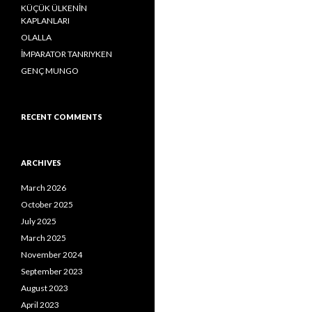
o
KÜÇÜK ÜLKENİN
r
KAPLANLARI
:
OLALLA
İMPARATOR TANRIYKEN
GENÇ MUNGO
RECENT COMMENTS
ARCHIVES
March 2026
October 2025
July 2025
March 2025
November 2024
September 2023
August 2023
April 2023