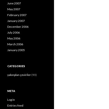
June 2007
May 2007
February 2007
January 2007
December 2006
July 2006
May 2006
March 2006
January 2005
CATEGORIES
yakınplan çeviriler
(93)
META
Log in
Entries feed