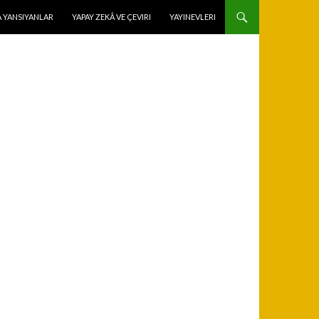
 YANSIYANLAR
YAPAY ZEKÂ VE ÇEVIRI
YAYINEVLERI