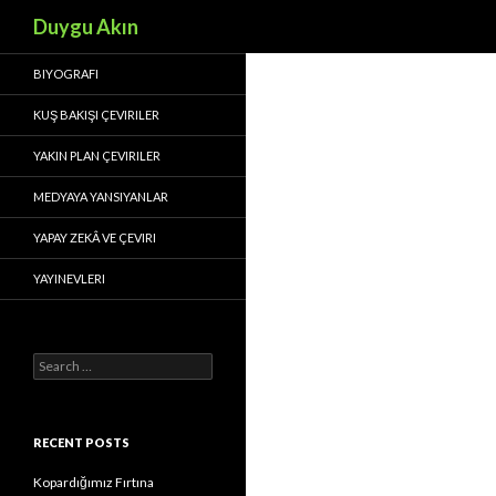
Search
Duygu Akın
BIYOGRAFI
KUŞ BAKIŞI ÇEVIRILER
YAKIN PLAN ÇEVIRILER
MEDYAYA YANSIYANLAR
YAPAY ZEKÂ VE ÇEVIRI
YAYINEVLERI
S
e
a
r
c
RECENT POSTS
h
f
Kopardığımız Fırtına