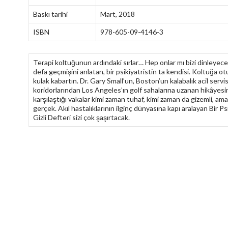
Baskı tarihi
Mart, 2018
ISBN
978-605-09-4146-3
Terapi koltuğunun ardındaki sırlar… Hep onlar mı bizi dinleyec
defa geçmişini anlatan, bir psikiyatristin ta kendisi. Koltuğa o
kulak kabartın. Dr. Gary Small’un, Boston’un kalabalık acil servi
koridorlarından Los Angeles’ın golf sahalarına uzanan hikâyes
karşılaştığı vakalar kimi zaman tuhaf, kimi zaman da gizemli, am
gerçek. Akıl hastalıklarının ilginç dünyasına kapı aralayan Bir Ps
Gizli Defteri sizi çok şaşırtacak.