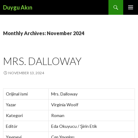
Search
Duygu Akın
SKIP
PRIMAR
TO
MENU
CONTENT
Monthly Archives: November 2024
MRS. DALLOWAY
NOVEMBER 13, 2024
Orijinal ismi
Mrs. Dalloway
Yazar
Virginia Woolf
Kategori
Roman
Editör
Eda Okuyucu / Şirin Etik
Yayınevi
Can Yayınları