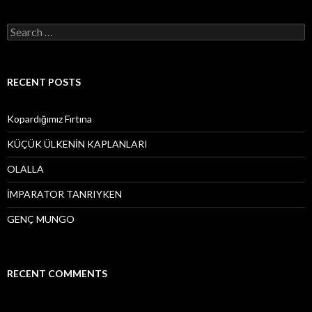
S
e
a
r
c
RECENT POSTS
h
f
o
Kopardığımız Fırtına
r
:
KÜÇÜK ÜLKENİN KAPLANLARI
OLALLA
İMPARATOR TANRIYKEN
GENÇ MUNGO
RECENT COMMENTS