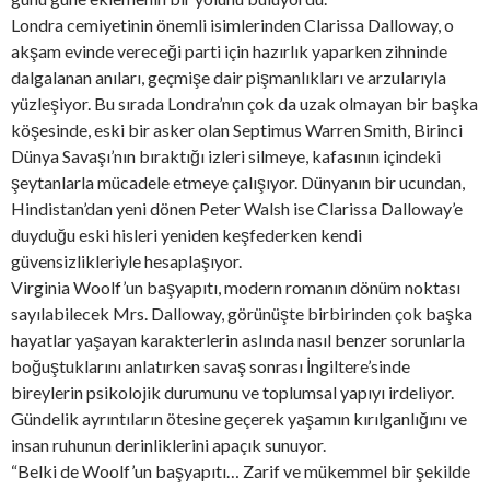
Londra cemiyetinin önemli isimlerinden Clarissa Dalloway, o
akşam evinde vereceği parti için hazırlık yaparken zihninde
dalgalanan anıları, geçmişe dair pişmanlıkları ve arzularıyla
yüzleşiyor. Bu sırada Londra’nın çok da uzak olmayan bir başka
köşesinde, eski bir asker olan Septimus Warren Smith, Birinci
Dünya Savaşı’nın bıraktığı izleri silmeye, kafasının içindeki
şeytanlarla mücadele etmeye çalışıyor. Dünyanın bir ucundan,
Hindistan’dan yeni dönen Peter Walsh ise Clarissa Dalloway’e
duyduğu eski hisleri yeniden keşfederken kendi
güvensizlikleriyle hesaplaşıyor.
Virginia Woolf’un başyapıtı, modern romanın dönüm noktası
sayılabilecek Mrs. Dalloway, görünüşte birbirinden çok başka
hayatlar yaşayan karakterlerin aslında nasıl benzer sorunlarla
boğuştuklarını anlatırken savaş sonrası İngiltere’sinde
bireylerin psikolojik durumunu ve toplumsal yapıyı irdeliyor.
Gündelik ayrıntıların ötesine geçerek yaşamın kırılganlığını ve
insan ruhunun derinliklerini apaçık sunuyor.
“Belki de Woolf’un başyapıtı… Zarif ve mükemmel bir şekilde