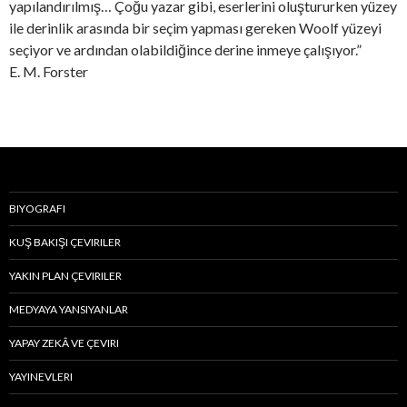
yapılandırılmış… Çoğu yazar gibi, eserlerini oluştururken yüzey
ile derinlik arasında bir seçim yapması gereken Woolf yüzeyi
seçiyor ve ardından olabildiğince derine inmeye çalışıyor.”
E. M. Forster
BIYOGRAFI
KUŞ BAKIŞI ÇEVIRILER
YAKIN PLAN ÇEVIRILER
MEDYAYA YANSIYANLAR
YAPAY ZEKÂ VE ÇEVIRI
YAYINEVLERI